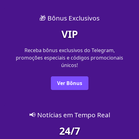
🎁 Bônus Exclusivos
VIP
Receba bônus exclusivos do Telegram,
promoções especiais e códigos promocionais
únicos!
Ver Bônus
📢 Notícias em Tempo Real
24/7