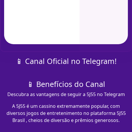
📱 Canal Oficial no Telegram!
📱 Benefícios do Canal
Descubra as vantagens de seguir a 5J55 no Telegram
A 5J55 é um cassino extremamente popular, com
diversos jogos de entretenimento no plataforma 5J55
Brasil , cheios de diversão e prêmios generosos.