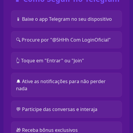
📱 Baixe o app Telegram no seu dispositivo
🔍 Procure por "@5HHh Com LoginOficial"
👆 Toque em "Entrar" ou "Join"
🔔 Ative as notificações para não perder
nada
💬 Participe das conversas e interaja
🎁 Receba bônus exclusivos