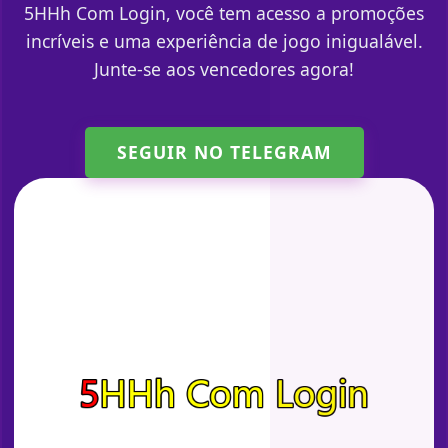
5HHh Com Login, você tem acesso a promoções
incríveis e uma experiência de jogo inigualável.
Junte-se aos vencedores agora!
SEGUIR NO TELEGRAM