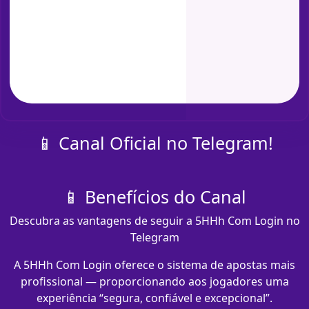
📱 Canal Oficial no Telegram!
📱 Benefícios do Canal
Descubra as vantagens de seguir a 5HHh Com Login no
Telegram
A 5HHh Com Login oferece o sistema de apostas mais
profissional — proporcionando aos jogadores uma
experiência “segura, confiável e excepcional”.