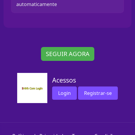
automaticamente
SEGUIR AGORA
Acessos
Login
Registrar-se