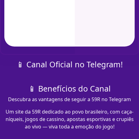
📱 Canal Oficial no Telegram!
📱 Benefícios do Canal
Descubra as vantagens de seguir a 59R no Telegram
Um site da 59R dedicado ao povo brasileiro, com caça-
níqueis, jogos de cassino, apostas esportivas e crupiês
ao vivo — viva toda a emoção do jogo!