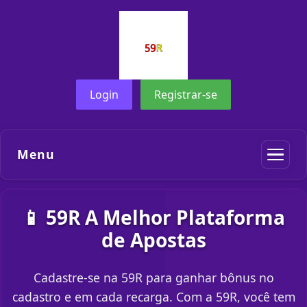
Login
Registrar-se
Menu
📱 59R A Melhor Plataforma
de Apostas
Cadastre-se na 59R para ganhar bônus no
cadastro e em cada recarga. Com a 59R, você tem