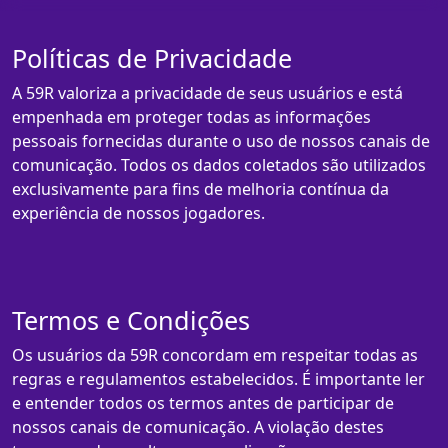
Políticas de Privacidade
A 59R valoriza a privacidade de seus usuários e está
empenhada em proteger todas as informações
pessoais fornecidas durante o uso de nossos canais de
comunicação. Todos os dados coletados são utilizados
exclusivamente para fins de melhoria contínua da
experiência de nossos jogadores.
Termos e Condições
Os usuários da 59R concordam em respeitar todas as
regras e regulamentos estabelecidos. É importante ler
e entender todos os termos antes de participar de
nossos canais de comunicação. A violação destes