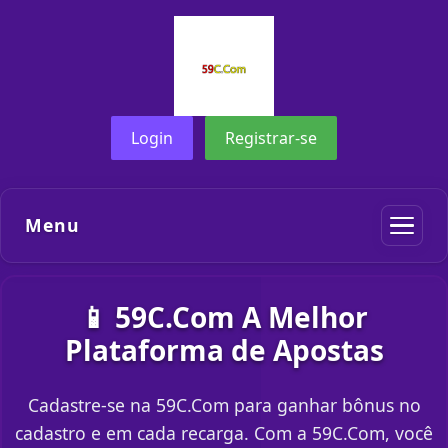
Login
Registrar-se
Menu
📱 59C.Com A Melhor
Plataforma de Apostas
Cadastre-se na 59C.Com para ganhar bônus no
cadastro e em cada recarga. Com a 59C.Com, você