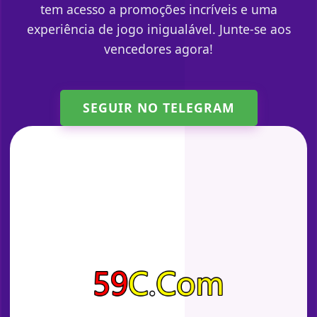
tem acesso a promoções incríveis e uma
experiência de jogo inigualável. Junte-se aos
vencedores agora!
SEGUIR NO TELEGRAM