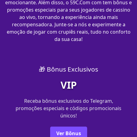
emocionante. Além disso, o 59C.Com com​ tem bônus e
promoções especiais para seus jogadores de cassino
ao vivo, tornando a experiência ainda mais
recompensadora. Junte-se a nós e experimente a
emoção de jogar com crupiês reais, tudo no conforto
da sua casa!
🎁 Bônus Exclusivos
VIP
Receba bônus exclusivos do Telegram,
promoções especiais e códigos promocionais
únicos!
Ver Bônus