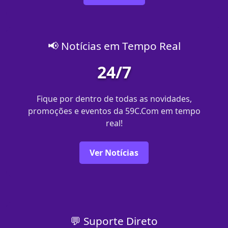
📢 Notícias em Tempo Real
24/7
Fique por dentro de todas as novidades,
promoções e eventos da 59C.Com em tempo
real!
Ver Notícias
💬 Suporte Direto