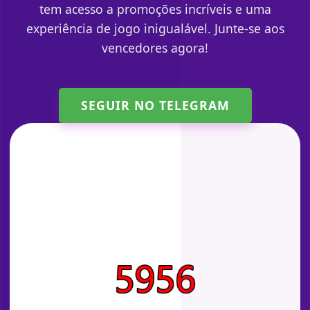
tem acesso a promoções incríveis e uma
experiência de jogo inigualável. Junte-se aos
vencedores agora!
SEGUIR NO TELEGRAM