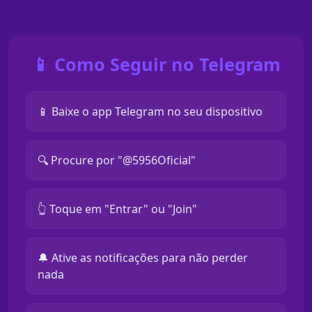
📱 Como Seguir no Telegram
📱 Baixe o app Telegram no seu dispositivo
🔍 Procure por "@5956Oficial"
👆 Toque em "Entrar" ou "Join"
🔔 Ative as notificações para não perder
nada