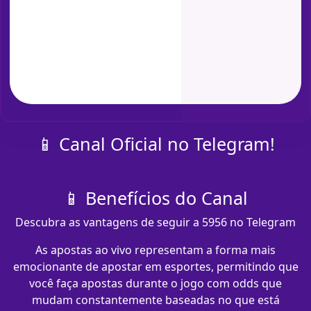
📱 Canal Oficial no Telegram!
📱 Benefícios do Canal
Descubra as vantagens de seguir a 5956 no Telegram
As apostas ao vivo representam a forma mais
emocionante de apostar em esportes, permitindo que
você faça apostas durante o jogo com odds que
mudam constantemente baseadas no que está