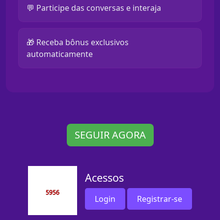
💬 Participe das conversas e interaja
🎁 Receba bônus exclusivos
automaticamente
SEGUIR AGORA
Acessos
Login
Registrar-se