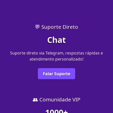
💬 Suporte Direto
Chat
Suporte direto via Telegram, respostas rápidas e
atendimento personalizado!
Falar Suporte
👥 Comunidade VIP
1000+