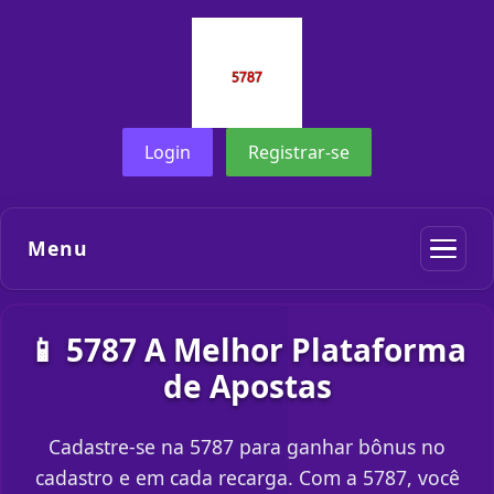
Login
Registrar-se
Menu
📱 5787 A Melhor Plataforma
de Apostas
Cadastre-se na 5787 para ganhar bônus no
cadastro e em cada recarga. Com a 5787, você