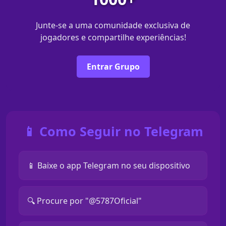
Junte-se a uma comunidade exclusiva de
jogadores e compartilhe experiências!
Entrar Grupo
📱 Como Seguir no Telegram
📱 Baixe o app Telegram no seu dispositivo
🔍 Procure por "@5787Oficial"