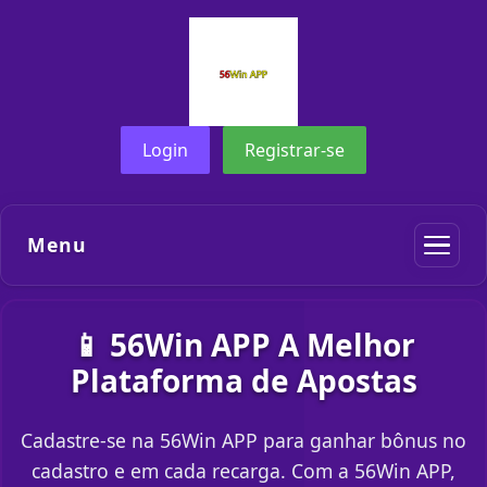
Login
Registrar-se
Menu
📱 56Win APP A Melhor
Plataforma de Apostas
Cadastre-se na 56Win APP para ganhar bônus no
cadastro e em cada recarga. Com a 56Win APP,