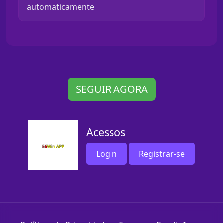
automaticamente
SEGUIR AGORA
Acessos
Login
Registrar-se