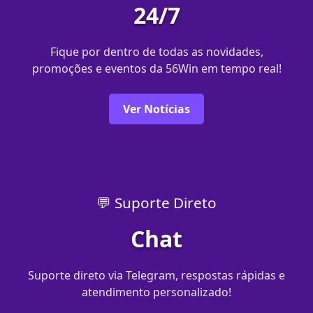
24/7
Fique por dentro de todas as novidades,
promoções e eventos da 56Win em tempo real!
Ver Notícias
💬 Suporte Direto
Chat
Suporte direto via Telegram, respostas rápidas e
atendimento personalizado!