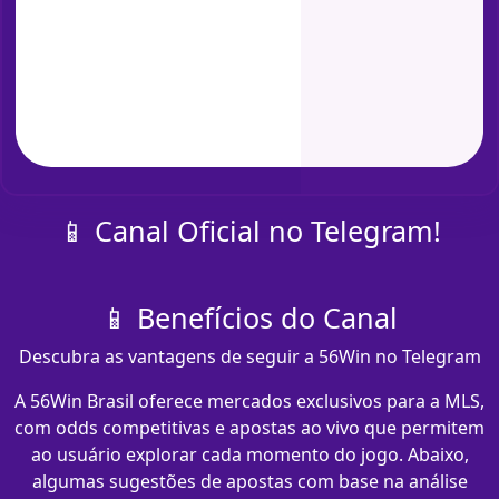
📱 Canal Oficial no Telegram!
📱 Benefícios do Canal
Descubra as vantagens de seguir a 56Win no Telegram
A 56Win Brasil oferece mercados exclusivos para a MLS,
com odds competitivas e apostas ao vivo que permitem
ao usuário explorar cada momento do jogo. Abaixo,
algumas sugestões de apostas com base na análise