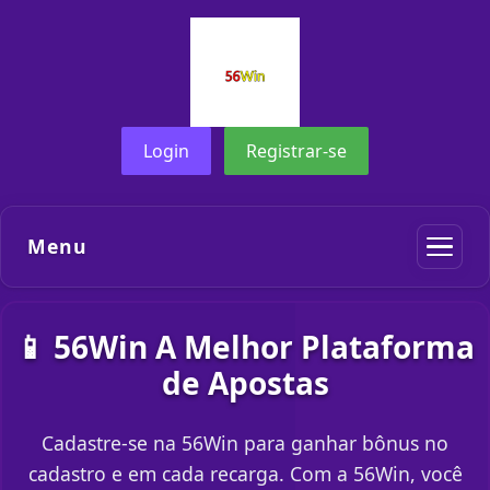
Login
Registrar-se
Menu
📱 56Win A Melhor Plataforma
de Apostas
Cadastre-se na 56Win para ganhar bônus no
cadastro e em cada recarga. Com a 56Win, você