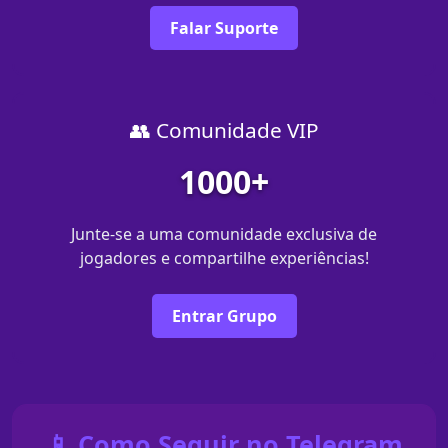
Falar Suporte
👥 Comunidade VIP
1000+
Junte-se a uma comunidade exclusiva de
jogadores e compartilhe experiências!
Entrar Grupo
📱 Como Seguir no Telegram