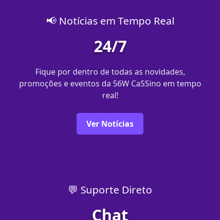
📢 Notícias em Tempo Real
24/7
Fique por dentro de todas as novidades,
promoções e eventos da 56W CaSSino em tempo
real!
Ver Notícias
💬 Suporte Direto
Chat