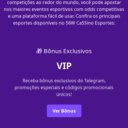
competições ao redor do mundo, você pode apostar
nos maiores eventos esportivos com odds competitivas
e uma plataforma fácil de usar. Confira os principais
esportes disponíveis no 56W CaSSino Esportes:
🎁 Bônus Exclusivos
VIP
Receba bônus exclusivos do Telegram,
promoções especiais e códigos promocionais
únicos!
Ver Bônus