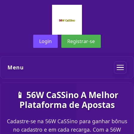
Login
Registrar-se
Menu
📱 56W CaSSino A Melhor
Plataforma de Apostas
Cadastre-se na 56W CaSSino para ganhar bônus
no cadastro e em cada recarga. Com a 56W