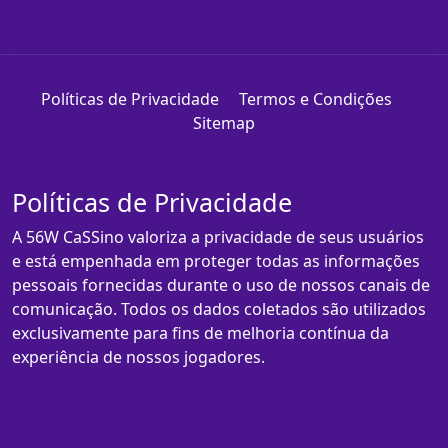
Políticas de Privacidade
Termos e Condições
Sitemap
Políticas de Privacidade
A 56W CaSSino valoriza a privacidade de seus usuários
e está empenhada em proteger todas as informações
pessoais fornecidas durante o uso de nossos canais de
comunicação. Todos os dados coletados são utilizados
exclusivamente para fins de melhoria contínua da
experiência de nossos jogadores.