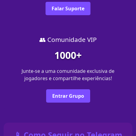
Falar Suporte
👥 Comunidade VIP
1000+
Junte-se a uma comunidade exclusiva de
jogadores e compartilhe experiências!
Entrar Grupo
📱 Como Seguir no Telegram