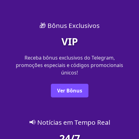
🎁 Bônus Exclusivos
VIP
Receba bônus exclusivos do Telegram,
promoções especiais e códigos promocionais
únicos!
Ver Bônus
📢 Notícias em Tempo Real
24/7