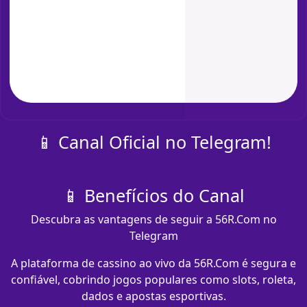
📱 Canal Oficial no Telegram!
📱 Benefícios do Canal
Descubra as vantagens de seguir a 56R.Com no
Telegram
A plataforma de cassino ao vivo da 56R.Com é segura e
confiável, cobrindo jogos populares como slots, roleta,
dados e apostas esportivas.