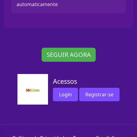
automaticamente
SEGUIR AGORA
Acessos
Login
Registrar-se