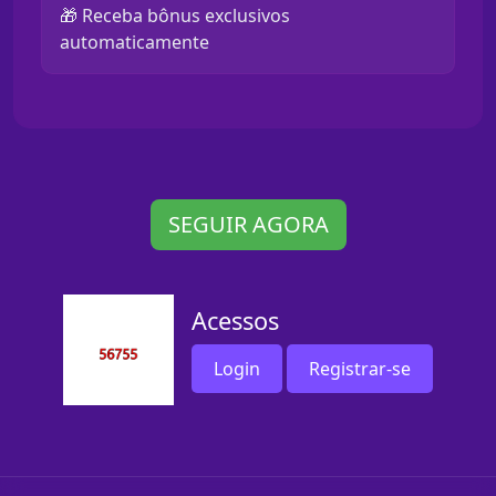
🎁 Receba bônus exclusivos
automaticamente
SEGUIR AGORA
Acessos
Login
Registrar-se