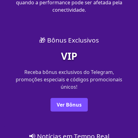
quando a performance pode ser afetada pela
conectividade.
🎁 Bônus Exclusivos
VIP
Receba bônus exclusivos do Telegram,
promoções especiais e códigos promocionais
únicos!
Ver Bônus
📢 Notícias em Tempo Real