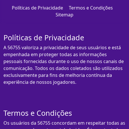
Políticas de Privacidade
Termos e Condições
Sitemap
Políticas de Privacidade
A 56755 valoriza a privacidade de seus usuários e está
empenhada em proteger todas as informações
pessoais fornecidas durante o uso de nossos canais de
comunicação. Todos os dados coletados são utilizados
exclusivamente para fins de melhoria contínua da
experiência de nossos jogadores.
Termos e Condições
Os usuários da 56755 concordam em respeitar todas as