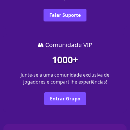
Falar Suporte
👥 Comunidade VIP
1000+
Junte-se a uma comunidade exclusiva de
jogadores e compartilhe experiências!
Entrar Grupo