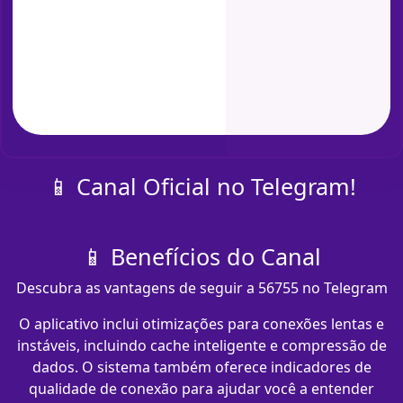
📱 Canal Oficial no Telegram!
📱 Benefícios do Canal
Descubra as vantagens de seguir a 56755 no Telegram
O aplicativo inclui otimizações para conexões lentas e
instáveis, incluindo cache inteligente e compressão de
dados. O sistema também oferece indicadores de
qualidade de conexão para ajudar você a entender