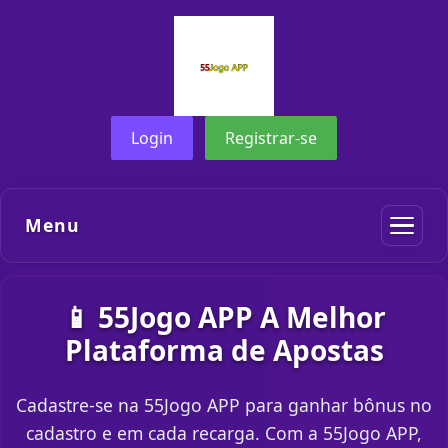
Login
Registrar-se
Menu
📱 55Jogo APP A Melhor
Plataforma de Apostas
Cadastre-se na 55Jogo APP para ganhar bônus no
cadastro e em cada recarga. Com a 55Jogo APP,