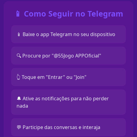
📱 Como Seguir no Telegram
📱 Baixe o app Telegram no seu dispositivo
🔍 Procure por "@55Jogo APPOficial"
👆 Toque em "Entrar" ou "Join"
🔔 Ative as notificações para não perder
nada
💬 Participe das conversas e interaja