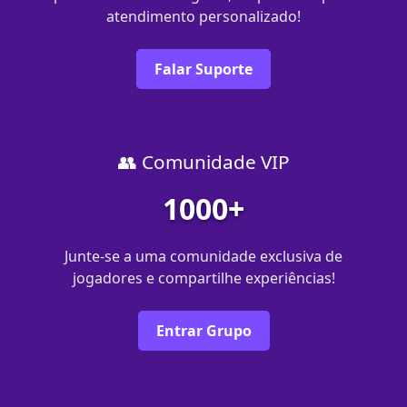
atendimento personalizado!
Falar Suporte
👥 Comunidade VIP
1000+
Junte-se a uma comunidade exclusiva de
jogadores e compartilhe experiências!
Entrar Grupo