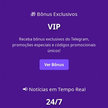
🎁 Bônus Exclusivos
VIP
Receba bônus exclusivos do Telegram,
promoções especiais e códigos promocionais
únicos!
Ver Bônus
📢 Notícias em Tempo Real
24/7