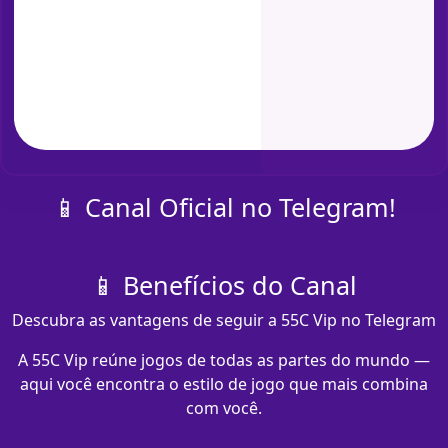
📱 Canal Oficial no Telegram!
📱 Benefícios do Canal
Descubra as vantagens de seguir a 55C Vip no Telegram
A 55C Vip reúne jogos de todas as partes do mundo —
aqui você encontra o estilo de jogo que mais combina
com você.