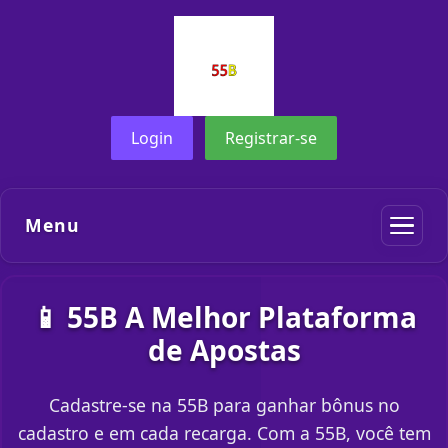
Login
Registrar-se
Menu
📱 55B A Melhor Plataforma
de Apostas
Cadastre-se na 55B para ganhar bônus no
cadastro e em cada recarga. Com a 55B, você tem