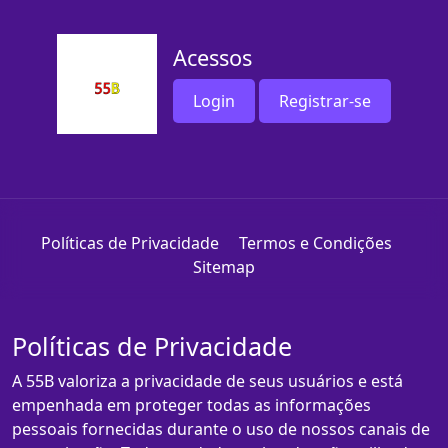
Acessos
Login
Registrar-se
Políticas de Privacidade
Termos e Condições
Sitemap
Políticas de Privacidade
A 55B valoriza a privacidade de seus usuários e está
empenhada em proteger todas as informações
pessoais fornecidas durante o uso de nossos canais de