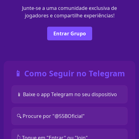
Junte-se a uma comunidade exclusiva de
jogadores e compartilhe experiências!
Entrar Grupo
📱 Como Seguir no Telegram
📱 Baixe o app Telegram no seu dispositivo
🔍 Procure por "@55BOficial"
👆 Toque em "Entrar" ou "Join"