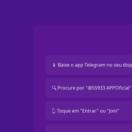
📱 Baixe o app Telegram no seu disp
🔍 Procure por "@55933 APPOficial"
👆 Toque em "Entrar" ou "Join"