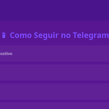
📱 Como Seguir no Telegram
ositivo