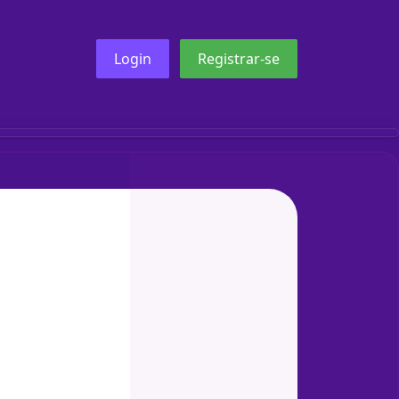
Login
Registrar-se