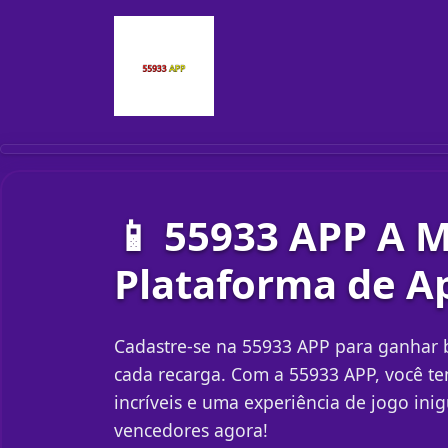
📱 55933 APP A 
Plataforma de A
Cadastre-se na 55933 APP para ganhar 
cada recarga. Com a 55933 APP, você t
incríveis e uma experiência de jogo inig
vencedores agora!