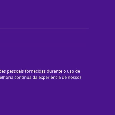
ões pessoais fornecidas durante o uso de
elhoria contínua da experiência de nossos