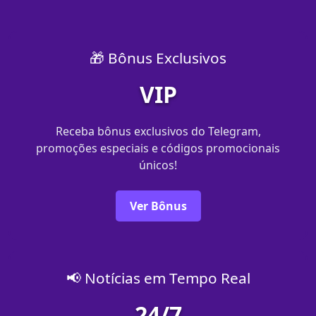
🎁 Bônus Exclusivos
VIP
Receba bônus exclusivos do Telegram,
promoções especiais e códigos promocionais
únicos!
Ver Bônus
📢 Notícias em Tempo Real
24/7