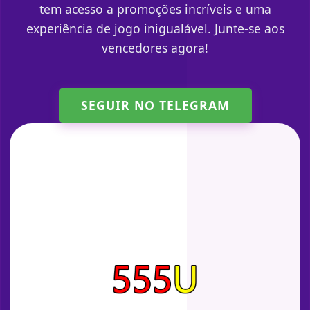
tem acesso a promoções incríveis e uma
experiência de jogo inigualável. Junte-se aos
vencedores agora!
SEGUIR NO TELEGRAM