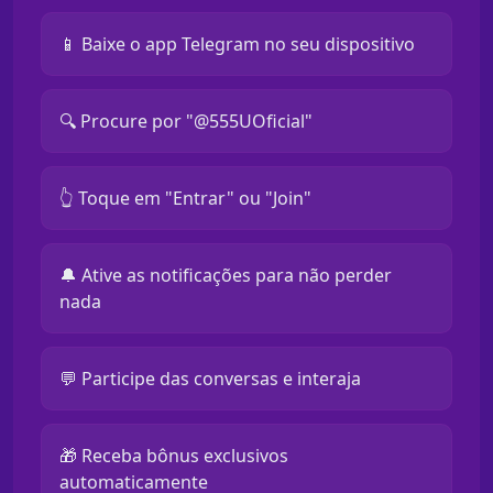
📱 Baixe o app Telegram no seu dispositivo
🔍 Procure por "@555UOficial"
👆 Toque em "Entrar" ou "Join"
🔔 Ative as notificações para não perder
nada
💬 Participe das conversas e interaja
🎁 Receba bônus exclusivos
automaticamente