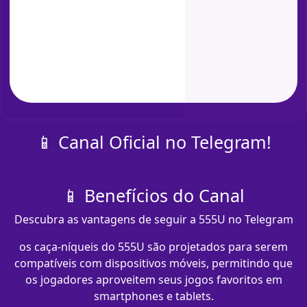
📱 Canal Oficial no Telegram!
📱 Benefícios do Canal
Descubra as vantagens de seguir a 555U no Telegram
os caça-níqueis do 555U são projetados para serem
compatíveis com dispositivos móveis, permitindo que
os jogadores aproveitem seus jogos favoritos em
smartphones e tablets.