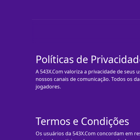
Políticas de Privacida
A 543X.Com valoriza a privacidade de seus 
nossos canais de comunicação. Todos os dad
jogadores.
Termos e Condições
Os usuários da 543X.Com concordam em resp