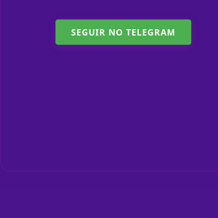
SEGUIR NO TELEGRAM