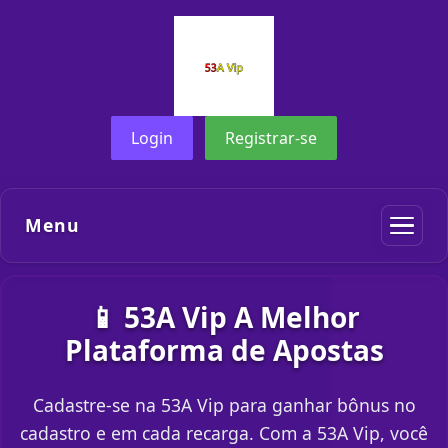
Login
Registrar-se
Menu
📱 53A Vip A Melhor
Plataforma de Apostas
Cadastre-se na 53A Vip para ganhar bônus no
cadastro e em cada recarga. Com a 53A Vip, você