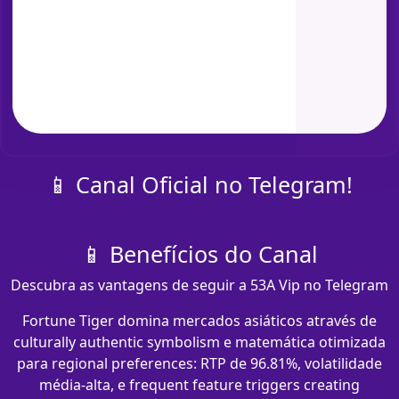
📱 Canal Oficial no Telegram!
📱 Benefícios do Canal
Descubra as vantagens de seguir a 53A Vip no Telegram
Fortune Tiger domina mercados asiáticos através de
culturally authentic symbolism e matemática otimizada
para regional preferences: RTP de 96.81%, volatilidade
média-alta, e frequent feature triggers creating