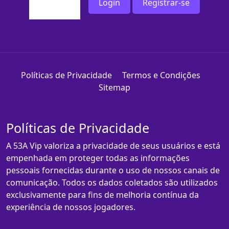
Login
Registrar-se
Políticas de Privacidade
Termos e Condições
Sitemap
Políticas de Privacidade
A 53A Vip valoriza a privacidade de seus usuários e está
empenhada em proteger todas as informações
pessoais fornecidas durante o uso de nossos canais de
comunicação. Todos os dados coletados são utilizados
exclusivamente para fins de melhoria contínua da
experiência de nossos jogadores.