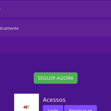
a
aticamente
SEGUIR AGORA
Acessos
Login
Registrar-se