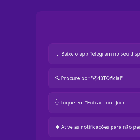
📱 Baixe o app Telegram no seu disp
🔍 Procure por "@48TOficial"
👆 Toque em "Entrar" ou "Join"
🔔 Ative as notificações para não p