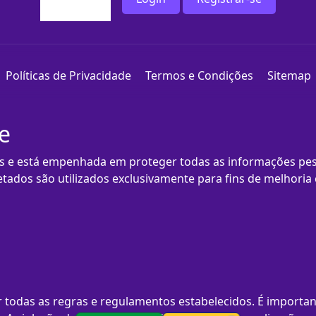
Políticas de Privacidade
Termos e Condições
Sitemap
de
ios e está empenhada em proteger todas as informações pe
tados são utilizados exclusivamente para fins de melhoria
todas as regras e regulamentos estabelecidos. É importan