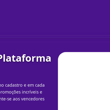
 Plataforma
no cadastro e em cada
promoções incríveis e
unte-se aos vencedores