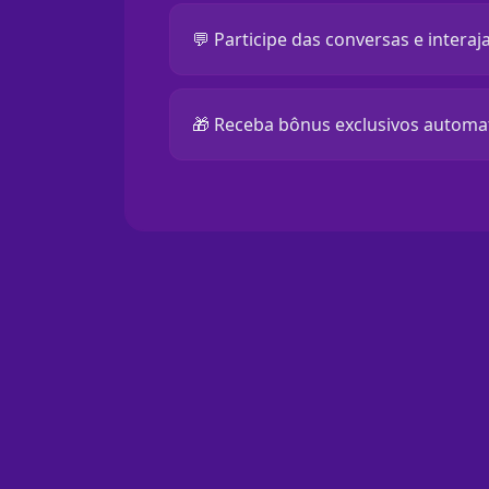
💬 Participe das conversas e interaj
🎁 Receba bônus exclusivos autom