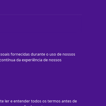
ssoais fornecidas durante o uso de nossos
 contínua da experiência de nossos
te ler e entender todos os termos antes de