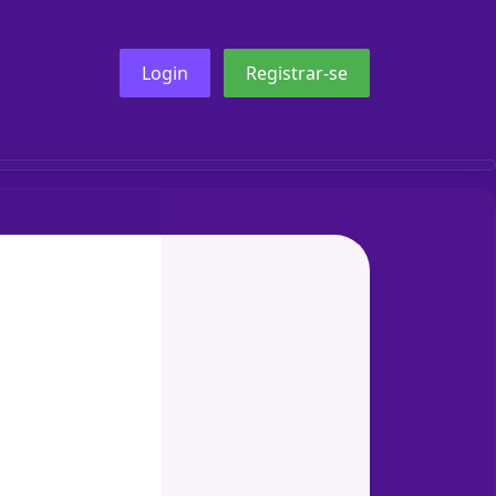
Login
Registrar-se