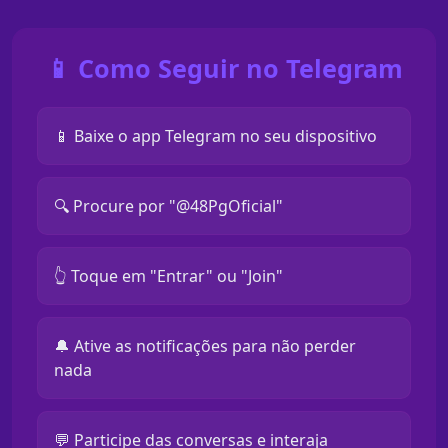
📱 Como Seguir no Telegram
📱 Baixe o app Telegram no seu dispositivo
🔍 Procure por "@48PgOficial"
👆 Toque em "Entrar" ou "Join"
🔔 Ative as notificações para não perder
nada
💬 Participe das conversas e interaja