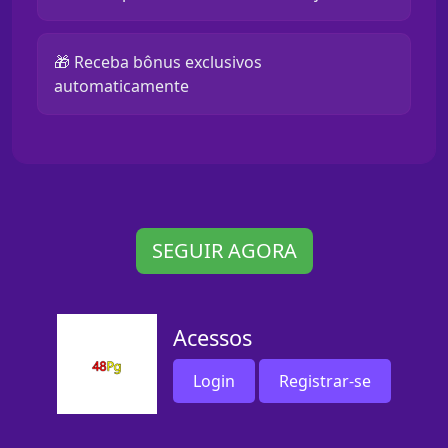
🎁 Receba bônus exclusivos
automaticamente
SEGUIR AGORA
Acessos
Login
Registrar-se