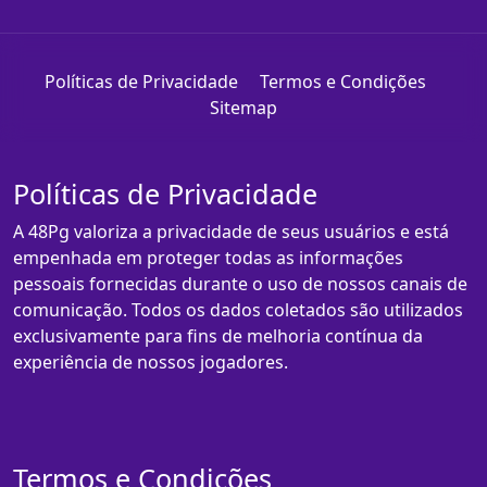
Políticas de Privacidade
Termos e Condições
Sitemap
Políticas de Privacidade
A 48Pg valoriza a privacidade de seus usuários e está
empenhada em proteger todas as informações
pessoais fornecidas durante o uso de nossos canais de
comunicação. Todos os dados coletados são utilizados
exclusivamente para fins de melhoria contínua da
experiência de nossos jogadores.
Termos e Condições