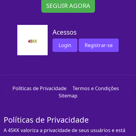
SEGUIR AGORA
Acessos
Login
Registrar-se
Políticas de Privacidade
Termos e Condições
Sitemap
Políticas de Privacidade
A 45KK valoriza a privacidade de seus usuários e está