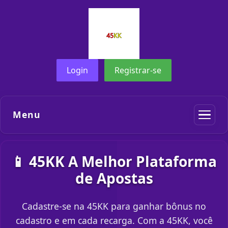
Login
Registrar-se
Menu
📱 45KK A Melhor Plataforma
de Apostas
Cadastre-se na 45KK para ganhar bônus no
cadastro e em cada recarga. Com a 45KK, você