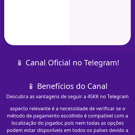
📱 Canal Oficial no Telegram!
📱 Benefícios do Canal
Descubra as vantagens de seguir a 45KK no Telegram
aspecto relevante é a necessidade de verificar se o
método de pagamento escolhido é compatível com a
localização do jogador, pois nem todas as opções
podem estar disponíveis em todos os países devido a