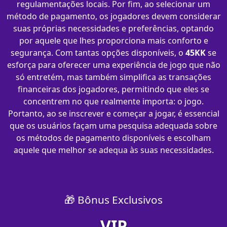
regulamentações locais. Por fim, ao selecionar um
método de pagamento, os jogadores devem considerar
suas próprias necessidades e preferências, optando
por aquele que lhes proporciona mais conforto e
segurança. Com tantas opções disponíveis, o
45KK
se
esforça para oferecer uma experiência de jogo que não
só entretém, mas também simplifica as transações
financeiras dos jogadores, permitindo que eles se
concentrem no que realmente importa: o jogo.
Portanto, ao se inscrever e começar a jogar, é essencial
que os usuários façam uma pesquisa adequada sobre
os métodos de pagamento disponíveis e escolham
aquele que melhor se adequa às suas necessidades.
🎁 Bônus Exclusivos
VIP