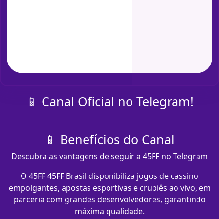
📱 Canal Oficial no Telegram!
📱 Benefícios do Canal
Descubra as vantagens de seguir a 45FF no Telegram
O 45FF 45FF Brasil disponibiliza jogos de cassino
empolgantes, apostas esportivas e crupiês ao vivo, em
parceria com grandes desenvolvedores, garantindo
máxima qualidade.