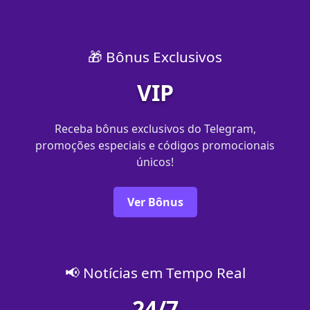
🎁 Bônus Exclusivos
VIP
Receba bônus exclusivos do Telegram,
promoções especiais e códigos promocionais
únicos!
Ver Bônus
📢 Notícias em Tempo Real
24/7