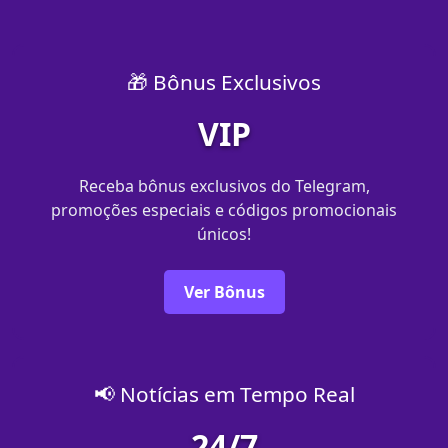
🎁 Bônus Exclusivos
VIP
Receba bônus exclusivos do Telegram,
promoções especiais e códigos promocionais
únicos!
Ver Bônus
📢 Notícias em Tempo Real
24/7