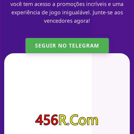
você tem acesso a promoções incríveis e uma
experiência de jogo inigualável. Junte-se aos
vencedores agora!
SEGUIR NO TELEGRAM