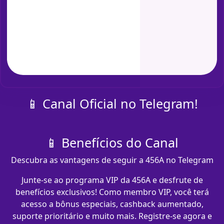
📱 Canal Oficial no Telegram!
📱 Benefícios do Canal
Descubra as vantagens de seguir a 456A no Telegram
Junte-se ao programa VIP da 456A e desfrute de
benefícios exclusivos! Como membro VIP, você terá
acesso a bônus especiais, cashback aumentado,
suporte prioritário e muito mais. Registre-se agora e