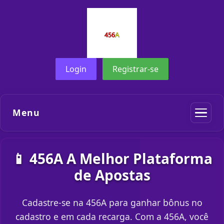
Login
Registrar-se
Menu
📱 456A A Melhor Plataforma
de Apostas
Cadastre-se na 456A para ganhar bônus no
cadastro e em cada recarga. Com a 456A, você