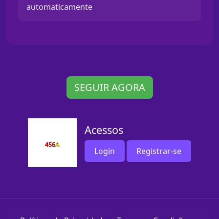
automaticamente
SEGUIR AGORA
Acessos
Login
Registrar-se