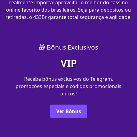
realmente importa: aproveitar o melhor do cassino
online favorito dos brasileiros. Seja para depósitos ou
retiradas, o 433Br garante total segurança e agilidade.
🎁 Bônus Exclusivos
VIP
Receba bônus exclusivos do Telegram,
promoções especiais e códigos promocionais
únicos!
Ver Bônus