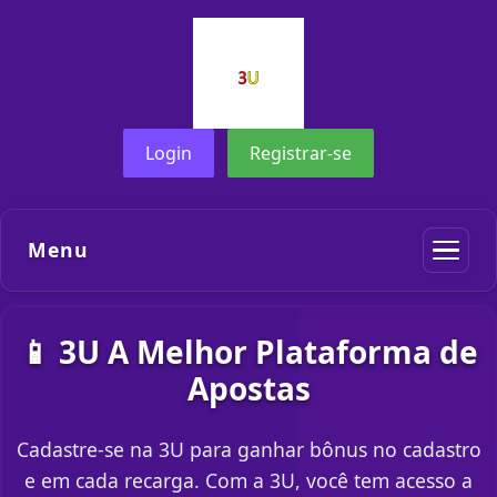
Login
Registrar-se
Menu
📱 3U A Melhor Plataforma de
Apostas
Cadastre-se na 3U para ganhar bônus no cadastro
e em cada recarga. Com a 3U, você tem acesso a