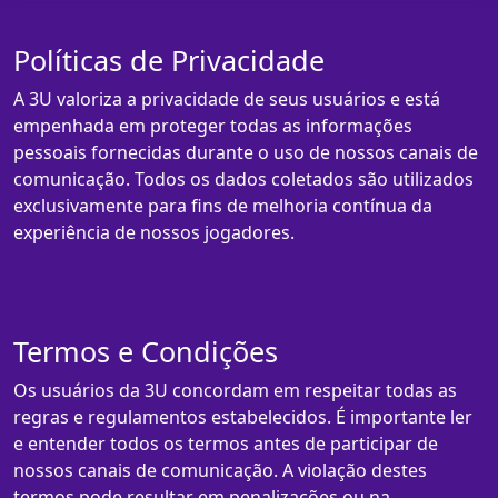
Políticas de Privacidade
A 3U valoriza a privacidade de seus usuários e está
empenhada em proteger todas as informações
pessoais fornecidas durante o uso de nossos canais de
comunicação. Todos os dados coletados são utilizados
exclusivamente para fins de melhoria contínua da
experiência de nossos jogadores.
Termos e Condições
Os usuários da 3U concordam em respeitar todas as
regras e regulamentos estabelecidos. É importante ler
e entender todos os termos antes de participar de
nossos canais de comunicação. A violação destes
termos pode resultar em penalizações ou na