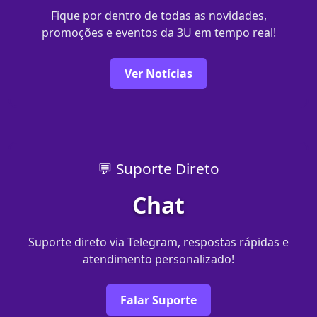
Fique por dentro de todas as novidades,
promoções e eventos da 3U em tempo real!
Ver Notícias
💬 Suporte Direto
Chat
Suporte direto via Telegram, respostas rápidas e
atendimento personalizado!
Falar Suporte