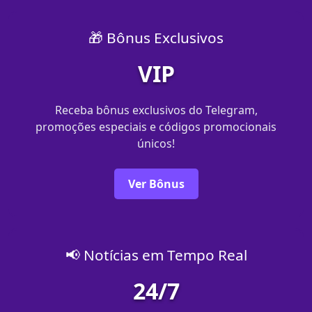
🎁 Bônus Exclusivos
VIP
Receba bônus exclusivos do Telegram,
promoções especiais e códigos promocionais
únicos!
Ver Bônus
📢 Notícias em Tempo Real
24/7