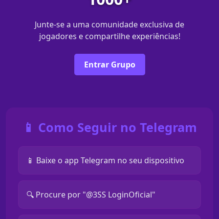
Junte-se a uma comunidade exclusiva de
jogadores e compartilhe experiências!
Entrar Grupo
📱 Como Seguir no Telegram
📱 Baixe o app Telegram no seu dispositivo
🔍 Procure por "@3SS LoginOficial"