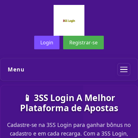
Login
Registrar-se
Menu
📱 3SS Login A Melhor
Plataforma de Apostas
Cadastre-se na 3SS Login para ganhar bônus no
cadastro e em cada recarga. Com a 3SS Login,