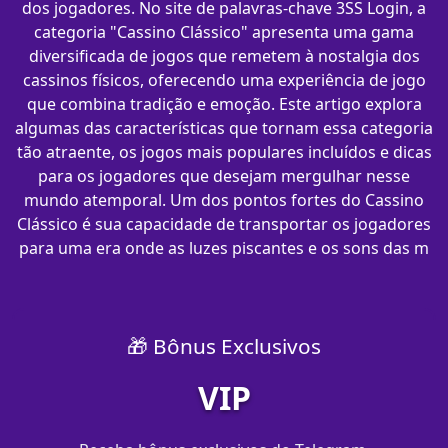
dos jogadores. No site de palavras-chave 3SS Login, a
categoria "Cassino Clássico" apresenta uma gama
diversificada de jogos que remetem à nostalgia dos
cassinos físicos, oferecendo uma experiência de jogo
que combina tradição e emoção. Este artigo explora
algumas das características que tornam essa categoria
tão atraente, os jogos mais populares incluídos e dicas
para os jogadores que desejam mergulhar nesse
mundo atemporal. Um dos pontos fortes do Cassino
Clássico é sua capacidade de transportar os jogadores
para uma era onde as luzes piscantes e os sons das m
🎁 Bônus Exclusivos
VIP