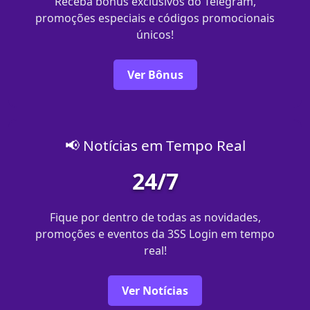
Receba bônus exclusivos do Telegram,
promoções especiais e códigos promocionais
únicos!
Ver Bônus
📢 Notícias em Tempo Real
24/7
Fique por dentro de todas as novidades,
promoções e eventos da 3SS Login em tempo
real!
Ver Notícias