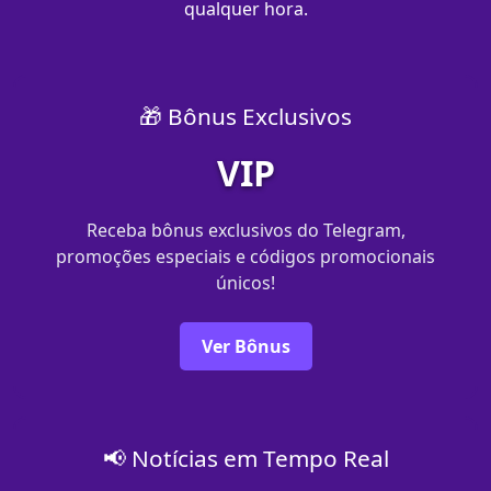
qualquer hora.
🎁 Bônus Exclusivos
VIP
Receba bônus exclusivos do Telegram,
promoções especiais e códigos promocionais
únicos!
Ver Bônus
📢 Notícias em Tempo Real