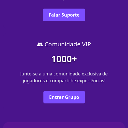
Falar Suporte
👥 Comunidade VIP
1000+
Junte-se a uma comunidade exclusiva de
jogadores e compartilhe experiências!
Entrar Grupo