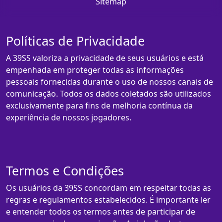
Sitemap
Políticas de Privacidade
A 39SS valoriza a privacidade de seus usuários e está
empenhada em proteger todas as informações
pessoais fornecidas durante o uso de nossos canais de
comunicação. Todos os dados coletados são utilizados
exclusivamente para fins de melhoria contínua da
experiência de nossos jogadores.
Termos e Condições
Os usuários da 39SS concordam em respeitar todas as
regras e regulamentos estabelecidos. É importante ler
e entender todos os termos antes de participar de