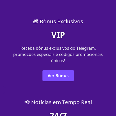
🎁 Bônus Exclusivos
VIP
Receba bônus exclusivos do Telegram,
promoções especiais e códigos promocionais
únicos!
Ver Bônus
📢 Notícias em Tempo Real
24/7