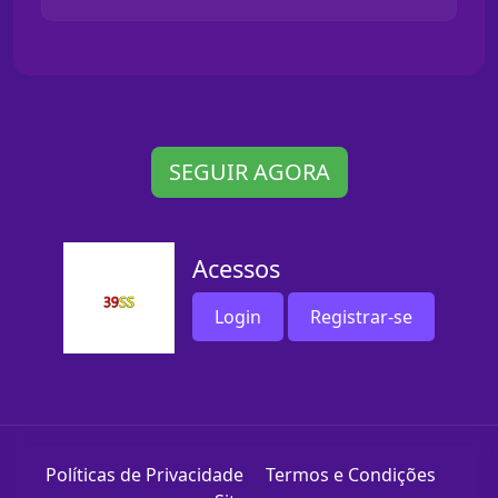
SEGUIR AGORA
Acessos
Login
Registrar-se
Políticas de Privacidade
Termos e Condições