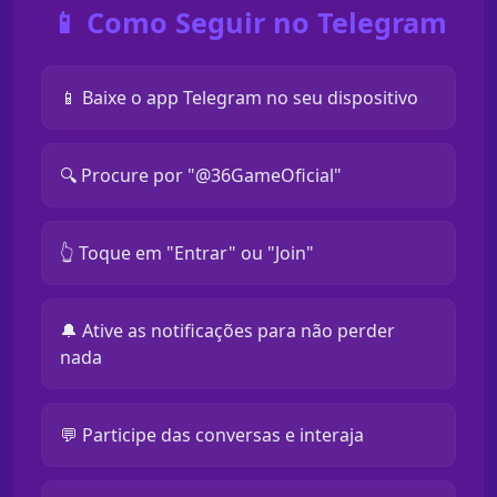
📱 Como Seguir no Telegram
📱 Baixe o app Telegram no seu dispositivo
🔍 Procure por "@36GameOficial"
👆 Toque em "Entrar" ou "Join"
🔔 Ative as notificações para não perder
nada
💬 Participe das conversas e interaja