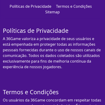
Políticas de Privacidade
Termos e Condições
Sitemap
Políticas de Privacidade
A 36Game valoriza a privacidade de seus usuários e
está empenhada em proteger todas as informações
pessoais fornecidas durante o uso de nossos canais de
comunicação. Todos os dados coletados são utilizados
exclusivamente para fins de melhoria contínua da
experiência de nossos jogadores.
Termos e Condições
Os usuários da 36Game concordam em respeitar todas