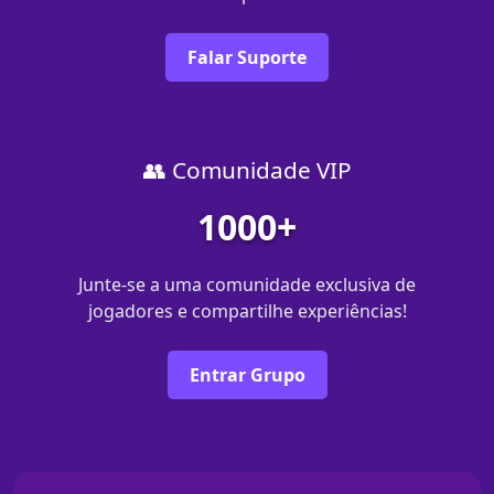
Falar Suporte
👥 Comunidade VIP
1000+
Junte-se a uma comunidade exclusiva de
jogadores e compartilhe experiências!
Entrar Grupo