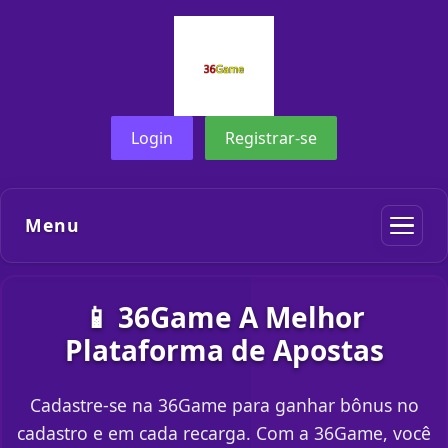
Login
Registrar-se
Menu
📱 36Game A Melhor
Plataforma de Apostas
Cadastre-se na 36Game para ganhar bônus no
cadastro e em cada recarga. Com a 36Game, você