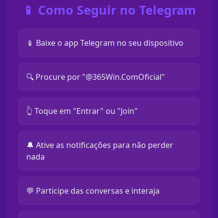
📱 Como Seguir no Telegram
📱 Baixe o app Telegram no seu dispositivo
🔍 Procure por "@365Win.ComOficial"
👆 Toque em "Entrar" ou "Join"
🔔 Ative as notificações para não perder
nada
💬 Participe das conversas e interaja