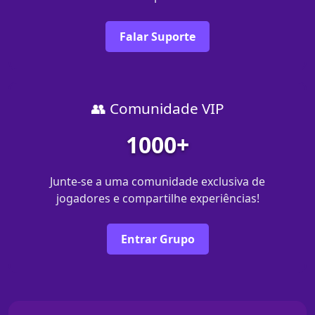
Falar Suporte
👥 Comunidade VIP
1000+
Junte-se a uma comunidade exclusiva de
jogadores e compartilhe experiências!
Entrar Grupo