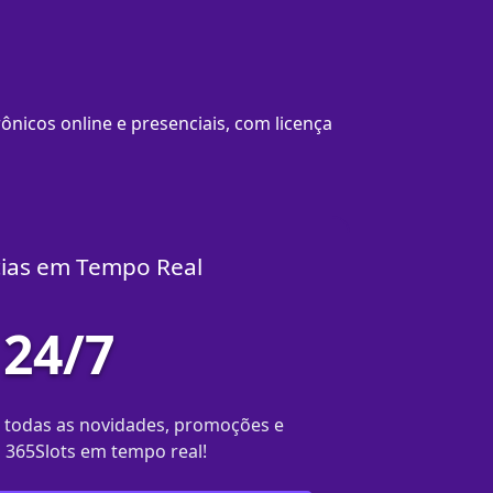
ônicos online e presenciais, com licença
cias em Tempo Real
24/7
e todas as novidades, promoções e
 365Slots em tempo real!