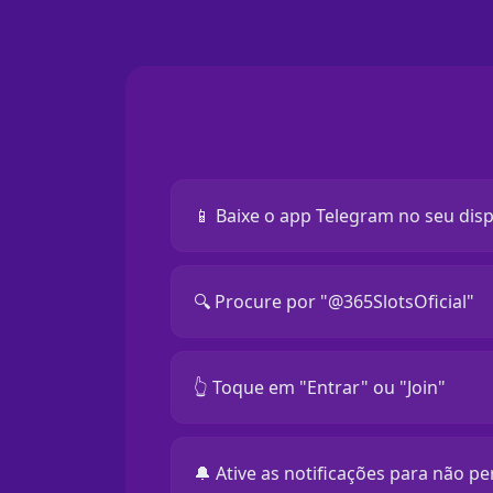
📱 Baixe o app Telegram no seu disp
🔍 Procure por "@365SlotsOficial"
👆 Toque em "Entrar" ou "Join"
🔔 Ative as notificações para não p