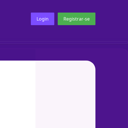
Login
Registrar-se