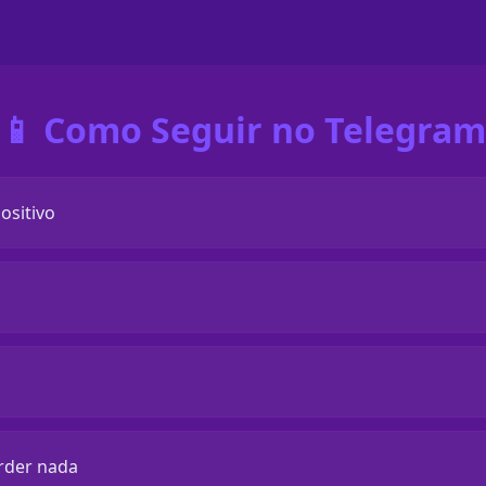
📱 Como Seguir no Telegram
ositivo
erder nada