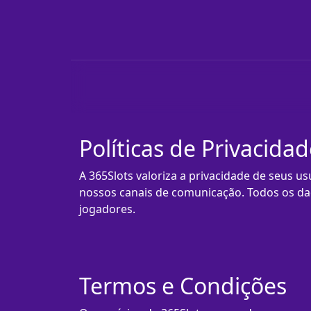
Políticas de Privacida
A 365Slots valoriza a privacidade de seus 
nossos canais de comunicação. Todos os dad
jogadores.
Termos e Condições