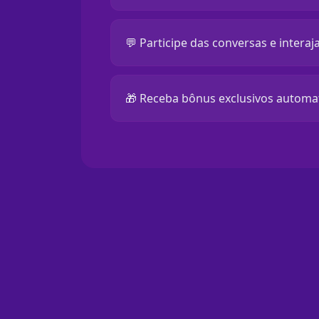
💬 Participe das conversas e interaj
🎁 Receba bônus exclusivos autom