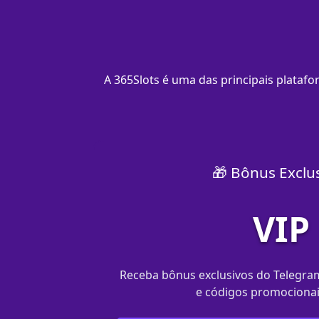
A 365Slots é uma das principais platafo
🎁 Bônus Exclu
VIP
Receba bônus exclusivos do Telegra
e códigos promocionai