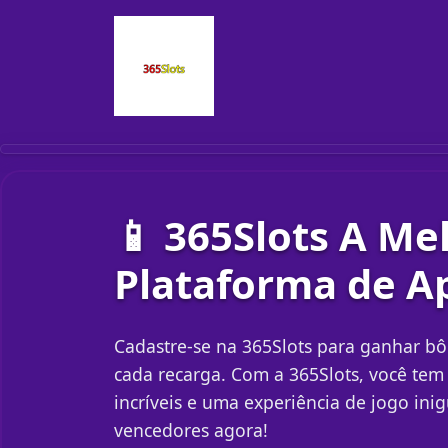
📱 365Slots A Me
Plataforma de A
Cadastre-se na 365Slots para ganhar b
cada recarga. Com a 365Slots, você te
incríveis e uma experiência de jogo inig
vencedores agora!