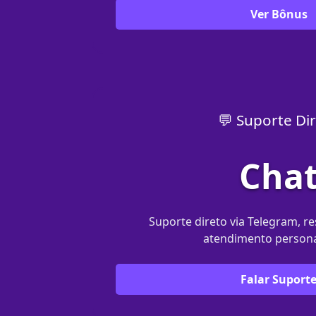
Ver Bônus
💬 Suporte Di
Cha
Suporte direto via Telegram, r
atendimento persona
Falar Suport