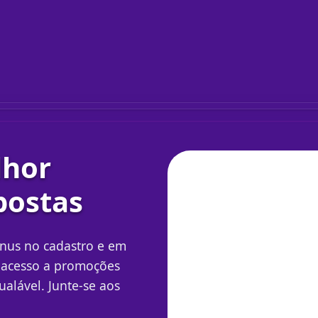
lhor
postas
ônus no cadastro e em
m acesso a promoções
ualável. Junte-se aos