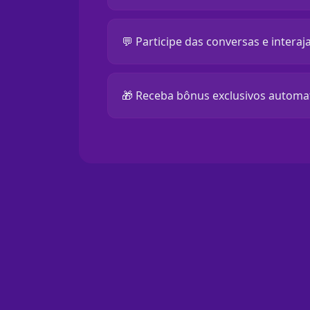
💬 Participe das conversas e interaj
🎁 Receba bônus exclusivos autom