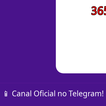
📱 Canal Oficial no Telegram!