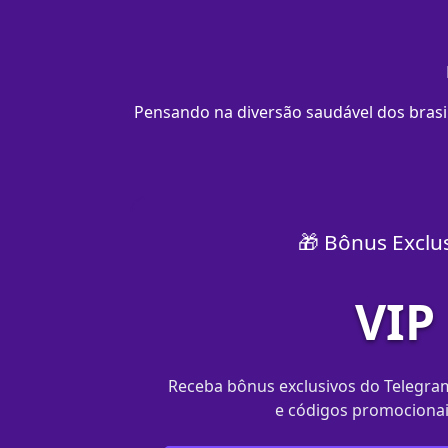
Pensando na diversão saudável dos brasil
🎁 Bônus Exclu
VIP
Receba bônus exclusivos do Telegra
e códigos promocionai