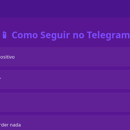
📱 Como Seguir no Telegram
ositivo
"
erder nada