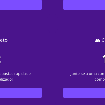
reto
👥 
t
espostas rápidas e
Junte-se a uma com
lizado!
compa
e