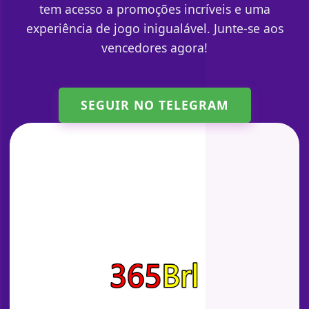
tem acesso a promoções incríveis e uma
experiência de jogo inigualável. Junte-se aos
vencedores agora!
SEGUIR NO TELEGRAM