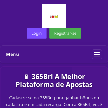
Login
Registrar-se
Menu
📱 365Brl A Melhor
Plataforma de Apostas
Cadastre-se na 365Brl para ganhar bônus no
cadastro e em cada recarga. Com a 365Brl, você