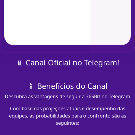
📱 Canal Oficial no Telegram!
📱 Benefícios do Canal
Descubra as vantagens de seguir a 365Brl no Telegram
Com base nas projeções atuais e desempenho das
equipes, as probabilidades para o confronto são as
seguintes: