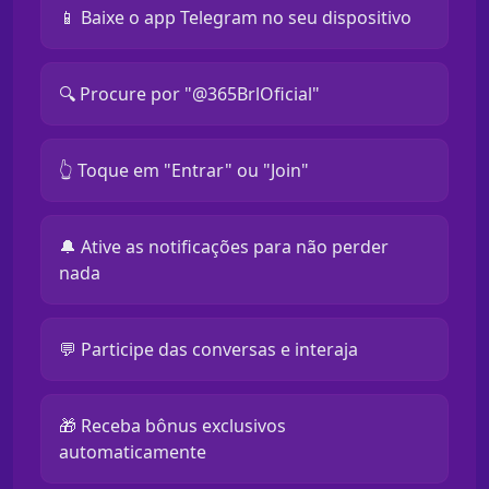
📱 Baixe o app Telegram no seu dispositivo
🔍 Procure por "@365BrlOficial"
👆 Toque em "Entrar" ou "Join"
🔔 Ative as notificações para não perder
nada
💬 Participe das conversas e interaja
🎁 Receba bônus exclusivos
automaticamente