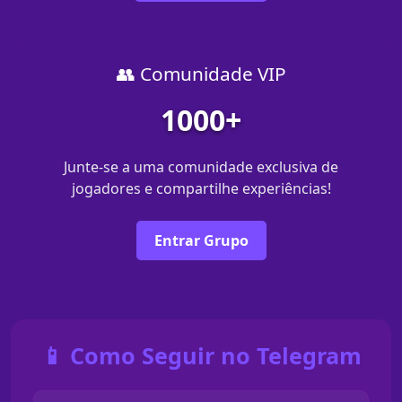
👥 Comunidade VIP
1000+
Junte-se a uma comunidade exclusiva de
jogadores e compartilhe experiências!
Entrar Grupo
📱 Como Seguir no Telegram