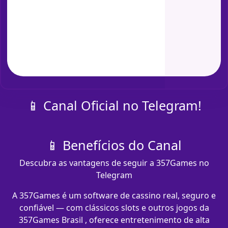
📱 Canal Oficial no Telegram!
📱 Benefícios do Canal
Descubra as vantagens de seguir a 357Games no
Telegram
A 357Games é um software de cassino real, seguro e
confiável — com clássicos slots e outros jogos da
357Games Brasil , oferece entretenimento de alta