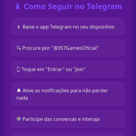
📱 Como Seguir no Telegram
📱 Baixe o app Telegram no seu dispositivo
🔍 Procure por "@357GamesOficial"
👆 Toque em "Entrar" ou "Join"
🔔 Ative as notificações para não perder
nada
💬 Participe das conversas e interaja