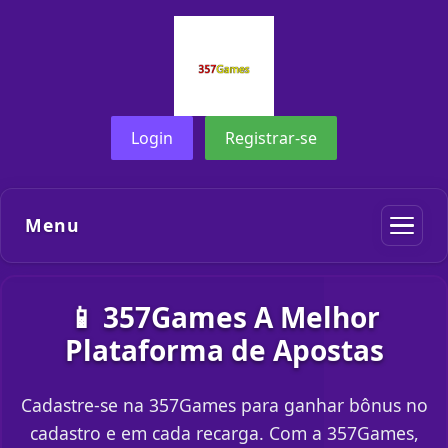
Login
Registrar-se
Menu
📱 357Games A Melhor
Plataforma de Apostas
Cadastre-se na 357Games para ganhar bônus no
cadastro e em cada recarga. Com a 357Games,