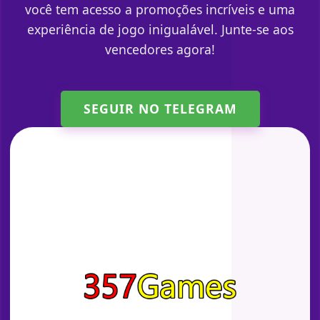
você tem acesso a promoções incríveis e uma
experiência de jogo inigualável. Junte-se aos
vencedores agora!
SEGUIR NO TELEGRAM