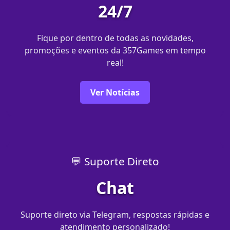
24/7
Fique por dentro de todas as novidades,
promoções e eventos da 357Games em tempo
real!
Ver Notícias
💬 Suporte Direto
Chat
Suporte direto via Telegram, respostas rápidas e
atendimento personalizado!