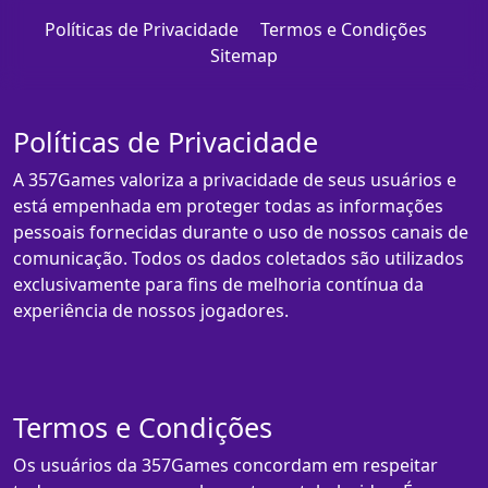
Políticas de Privacidade
Termos e Condições
Sitemap
Políticas de Privacidade
A 357Games valoriza a privacidade de seus usuários e
está empenhada em proteger todas as informações
pessoais fornecidas durante o uso de nossos canais de
comunicação. Todos os dados coletados são utilizados
exclusivamente para fins de melhoria contínua da
experiência de nossos jogadores.
Termos e Condições
Os usuários da 357Games concordam em respeitar