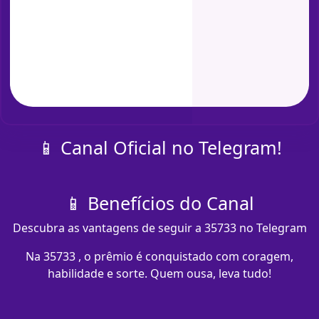
📱 Canal Oficial no Telegram!
📱 Benefícios do Canal
Descubra as vantagens de seguir a 35733 no Telegram
Na 35733 , o prêmio é conquistado com coragem,
habilidade e sorte. Quem ousa, leva tudo!