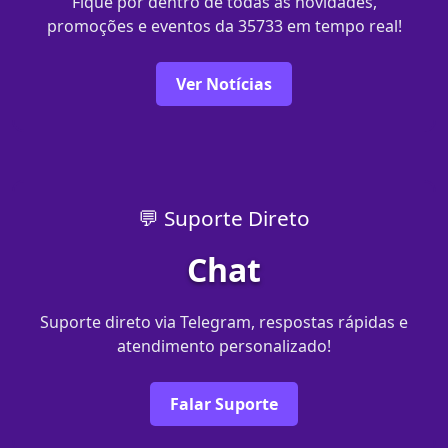
Fique por dentro de todas as novidades,
promoções e eventos da 35733 em tempo real!
Ver Notícias
💬 Suporte Direto
Chat
Suporte direto via Telegram, respostas rápidas e
atendimento personalizado!
Falar Suporte