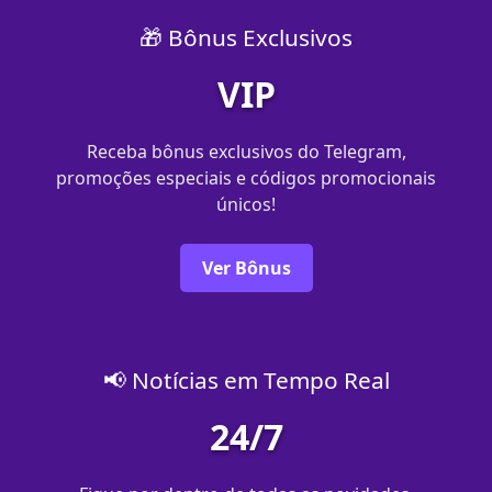
🎁 Bônus Exclusivos
VIP
Receba bônus exclusivos do Telegram,
promoções especiais e códigos promocionais
únicos!
Ver Bônus
📢 Notícias em Tempo Real
24/7