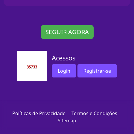
SEGUIR AGORA
Acessos
Login
Registrar-se
Políticas de Privacidade
Termos e Condições
Sitemap