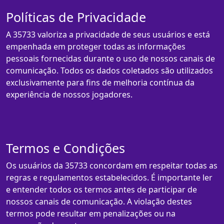
Políticas de Privacidade
A 35733 valoriza a privacidade de seus usuários e está
empenhada em proteger todas as informações
pessoais fornecidas durante o uso de nossos canais de
comunicação. Todos os dados coletados são utilizados
exclusivamente para fins de melhoria contínua da
experiência de nossos jogadores.
Termos e Condições
Os usuários da 35733 concordam em respeitar todas as
regras e regulamentos estabelecidos. É importante ler
e entender todos os termos antes de participar de
nossos canais de comunicação. A violação destes
termos pode resultar em penalizações ou na