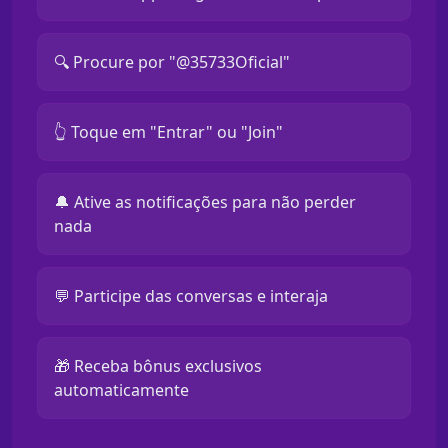
🔍 Procure por "@35733Oficial"
👆 Toque em "Entrar" ou "Join"
🔔 Ative as notificações para não perder
nada
💬 Participe das conversas e interaja
🎁 Receba bônus exclusivos
automaticamente