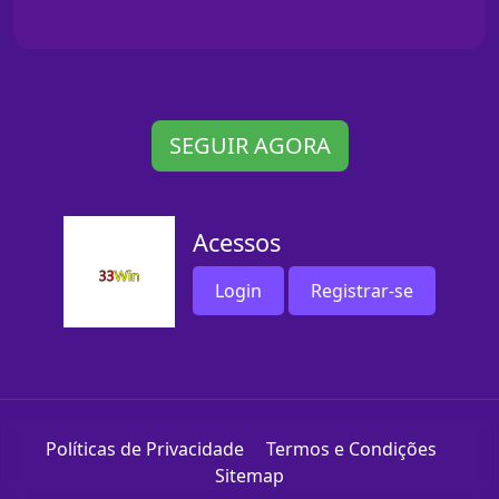
SEGUIR AGORA
Acessos
Login
Registrar-se
Políticas de Privacidade
Termos e Condições
Sitemap