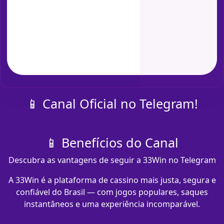
📱 Canal Oficial no Telegram!
📱 Benefícios do Canal
Descubra as vantagens de seguir a 33Win no Telegram
A 33Win é a plataforma de cassino mais justa, segura e
confiável do Brasil — com jogos populares, saques
instantâneos e uma experiência incomparável.