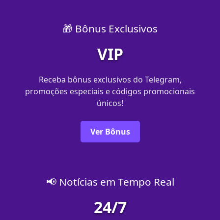
🎁 Bônus Exclusivos
VIP
Receba bônus exclusivos do Telegram,
promoções especiais e códigos promocionais
únicos!
Ver Bônus
📢 Notícias em Tempo Real
24/7