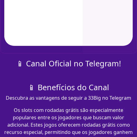
📱 Canal Oficial no Telegram!
📱 Benefícios do Canal
Descubra as vantagens de seguir a 33Big no Telegram
Os slots com rodadas grátis são especialmente
populares entre os jogadores que buscam valor
adicional. Estes jogos oferecem rodadas grátis como
recurso especial, permitindo que os jogadores ganhem