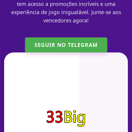
tem acesso a promoções incríveis e uma
experiência de jogo inigualável. Junte-se aos
vencedores agora!
SEGUIR NO TELEGRAM