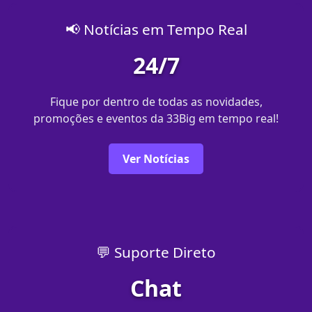
📢 Notícias em Tempo Real
24/7
Fique por dentro de todas as novidades,
promoções e eventos da 33Big em tempo real!
Ver Notícias
💬 Suporte Direto
Chat