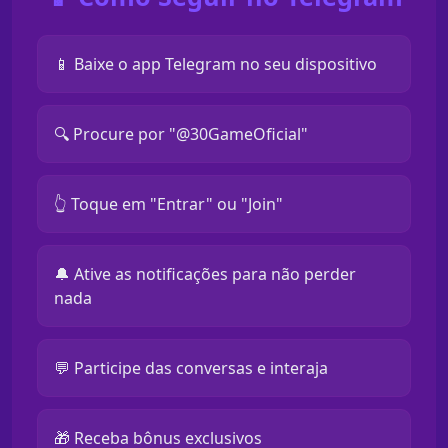
📱 Baixe o app Telegram no seu dispositivo
🔍 Procure por "@30GameOficial"
👆 Toque em "Entrar" ou "Join"
🔔 Ative as notificações para não perder
nada
💬 Participe das conversas e interaja
🎁 Receba bônus exclusivos