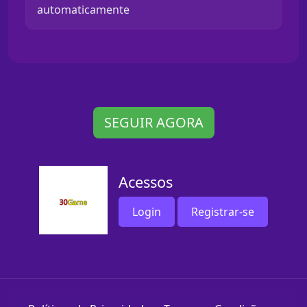
automaticamente
SEGUIR AGORA
Acessos
Login
Registrar-se