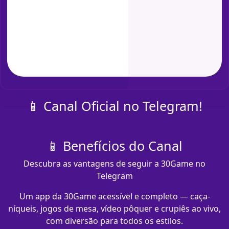
📱 Canal Oficial no Telegram!
📱 Benefícios do Canal
Descubra as vantagens de seguir a 30Game no
Telegram
Um app da 30Game acessível e completo — caça-
níqueis, jogos de mesa, vídeo pôquer e crupiês ao vivo,
com diversão para todos os estilos.