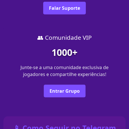
Falar Suporte
👥 Comunidade VIP
1000+
Junte-se a uma comunidade exclusiva de
jogadores e compartilhe experiências!
Entrar Grupo
📱 Como Seguir no Telegram