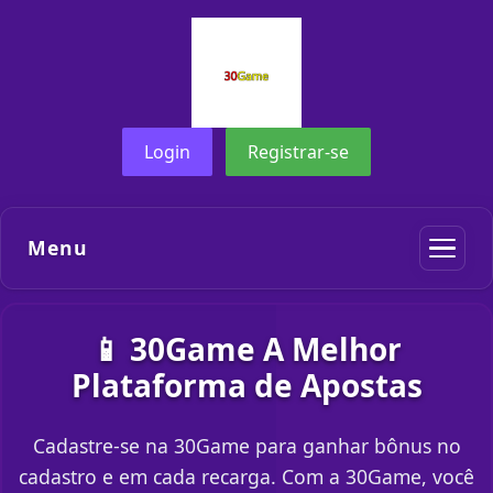
Login
Registrar-se
Menu
📱 30Game A Melhor
Plataforma de Apostas
Cadastre-se na 30Game para ganhar bônus no
cadastro e em cada recarga. Com a 30Game, você