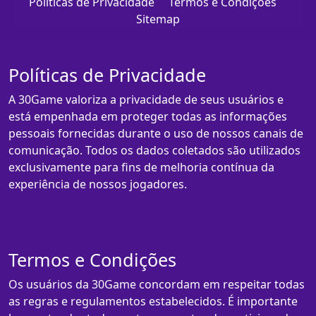
Políticas de Privacidade
Termos e Condições
Sitemap
Políticas de Privacidade
A 30Game valoriza a privacidade de seus usuários e
está empenhada em proteger todas as informações
pessoais fornecidas durante o uso de nossos canais de
comunicação. Todos os dados coletados são utilizados
exclusivamente para fins de melhoria contínua da
experiência de nossos jogadores.
Termos e Condições
Os usuários da 30Game concordam em respeitar todas
as regras e regulamentos estabelecidos. É importante