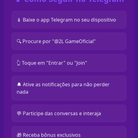
📱 Baixe o app Telegram no seu dispositivo
🔍 Procure por "@2L GameOficial"
👆 Toque em "Entrar" ou "Join"
🔔 Ative as notificações para não perder
nada
💬 Participe das conversas e interaja
🎁 Receba bônus exclusivos