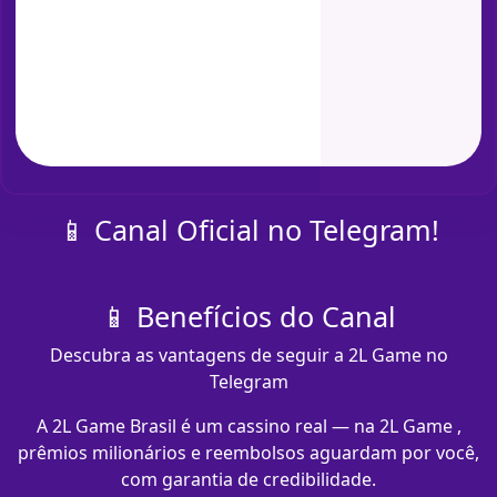
📱 Canal Oficial no Telegram!
📱 Benefícios do Canal
Descubra as vantagens de seguir a 2L Game no
Telegram
A 2L Game Brasil é um cassino real — na 2L Game ,
prêmios milionários e reembolsos aguardam por você,
com garantia de credibilidade.