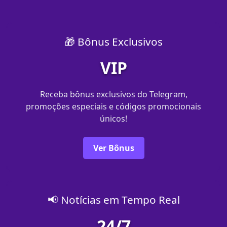
🎁 Bônus Exclusivos
VIP
Receba bônus exclusivos do Telegram,
promoções especiais e códigos promocionais
únicos!
Ver Bônus
📢 Notícias em Tempo Real
24/7