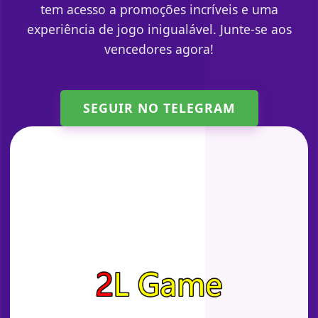
tem acesso a promoções incríveis e uma
experiência de jogo inigualável. Junte-se aos
vencedores agora!
SEGUIR NO TELEGRAM