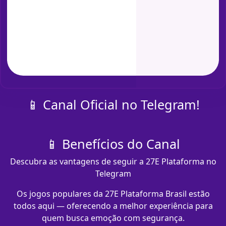
📱 Canal Oficial no Telegram!
📱 Benefícios do Canal
Descubra as vantagens de seguir a 27E Plataforma no
Telegram
Os jogos populares da 27E Plataforma Brasil estão
todos aqui — oferecendo a melhor experiência para
quem busca emoção com segurança.