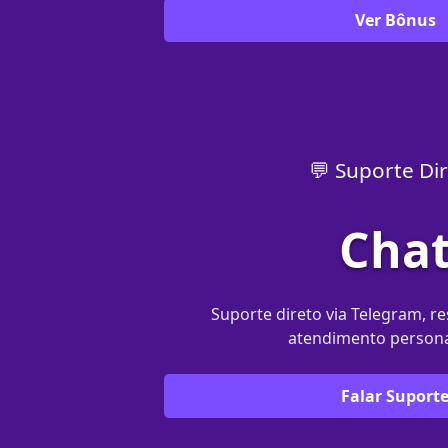
Ver Bônus
💬 Suporte Di
Cha
Suporte direto via Telegram, r
atendimento persona
Falar Suport