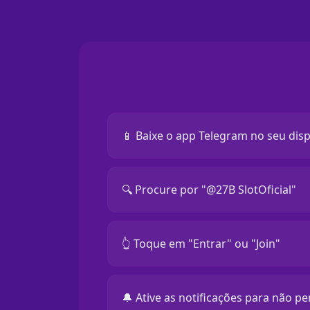
📱 Baixe o app Telegram no seu disp
🔍 Procure por "@27B SlotOficial"
👆 Toque em "Entrar" ou "Join"
🔔 Ative as notificações para não p