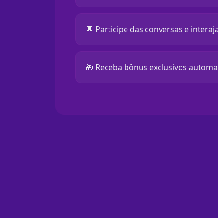
💬 Participe das conversas e interaj
🎁 Receba bônus exclusivos autom