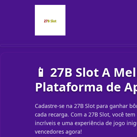
📱 27B Slot A Me
Plataforma de A
Cadastre-se na 27B Slot para ganhar b
cada recarga. Com a 27B Slot, você tem
incríveis e uma experiência de jogo inig
vencedores agora!