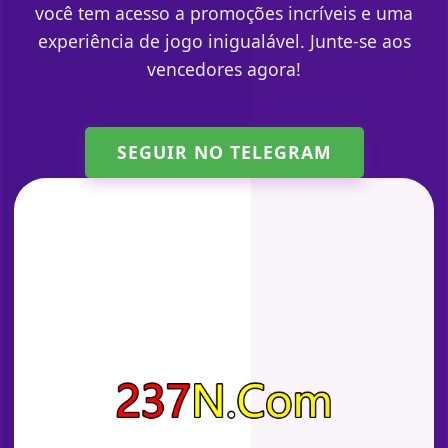
você tem acesso a promoções incríveis e uma
experiência de jogo inigualável. Junte-se aos
vencedores agora!
SEGUIR NO TELEGRAM