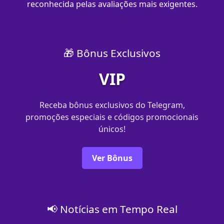
reconhecida pelas avaliações mais exigentes.
🎁 Bônus Exclusivos
VIP
Receba bônus exclusivos do Telegram,
promoções especiais e códigos promocionais
únicos!
Ver Bônus
📢 Notícias em Tempo Real