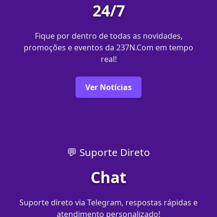
24/7
Fique por dentro de todas as novidades,
promoções e eventos da 237N.Com em tempo
real!
Ver Notícias
💬 Suporte Direto
Chat
Suporte direto via Telegram, respostas rápidas e
atendimento personalizado!