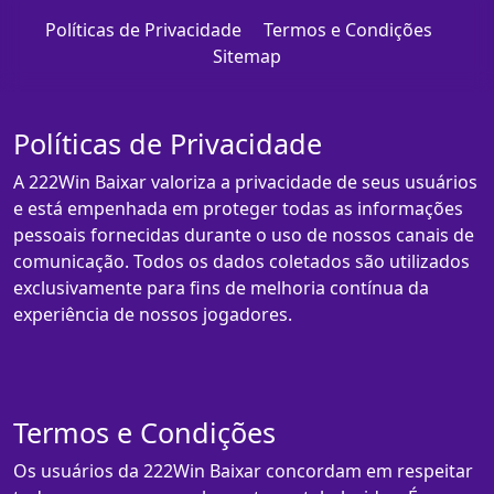
Políticas de Privacidade
Termos e Condições
Sitemap
Políticas de Privacidade
A 222Win Baixar valoriza a privacidade de seus usuários
e está empenhada em proteger todas as informações
pessoais fornecidas durante o uso de nossos canais de
comunicação. Todos os dados coletados são utilizados
exclusivamente para fins de melhoria contínua da
experiência de nossos jogadores.
Termos e Condições
Os usuários da 222Win Baixar concordam em respeitar