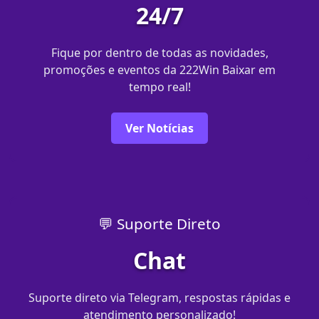
24/7
Fique por dentro de todas as novidades,
promoções e eventos da 222Win Baixar em
tempo real!
Ver Notícias
💬 Suporte Direto
Chat
Suporte direto via Telegram, respostas rápidas e
atendimento personalizado!