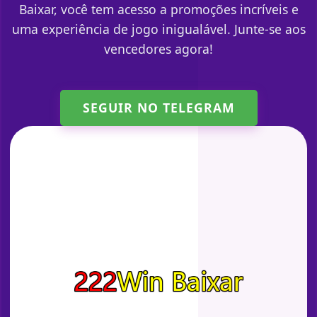
Baixar, você tem acesso a promoções incríveis e
uma experiência de jogo inigualável. Junte-se aos
vencedores agora!
SEGUIR NO TELEGRAM