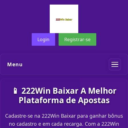
Login
Registrar-se
Menu
📱 222Win Baixar A Melhor
Plataforma de Apostas
Cadastre-se na 222Win Baixar para ganhar bônus
no cadastro e em cada recarga. Com a 222Win