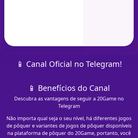
📱 Canal Oficial no Telegram!
📱 Benefícios do Canal
Descubra as vantagens de seguir a 20Game no
Telegram
Não importa qual seja o seu nível, há diferentes jogos
de pôquer e variantes de jogos de pôquer disponíveis
na plataforma de pôquer do 20Game, portanto, você