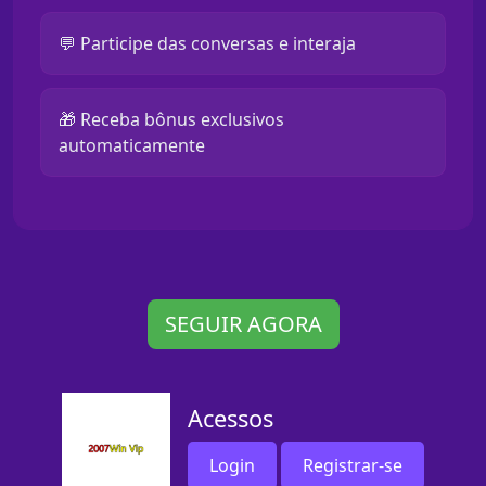
💬 Participe das conversas e interaja
🎁 Receba bônus exclusivos
automaticamente
SEGUIR AGORA
Acessos
Login
Registrar-se