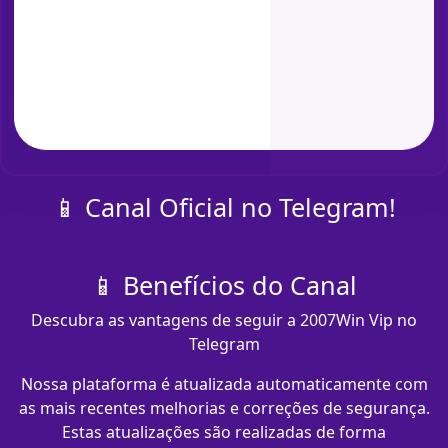
📱 Canal Oficial no Telegram!
📱 Benefícios do Canal
Descubra as vantagens de seguir a 2007Win Vip no
Telegram
Nossa plataforma é atualizada automaticamente com
as mais recentes melhorias e correções de segurança.
Estas atualizações são realizadas de forma