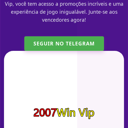
Vip, você tem acesso a promoções incríveis e uma
experiência de jogo inigualável. Junte-se aos
vencedores agora!
SEGUIR NO TELEGRAM