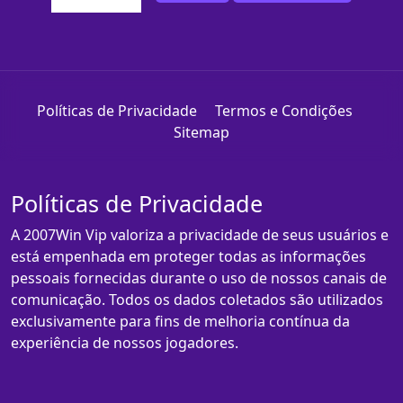
Políticas de Privacidade
Termos e Condições
Sitemap
Políticas de Privacidade
A 2007Win Vip valoriza a privacidade de seus usuários e
está empenhada em proteger todas as informações
pessoais fornecidas durante o uso de nossos canais de
comunicação. Todos os dados coletados são utilizados
exclusivamente para fins de melhoria contínua da
experiência de nossos jogadores.