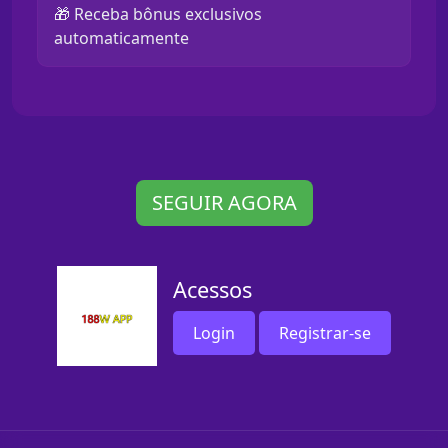
🎁 Receba bônus exclusivos
automaticamente
SEGUIR AGORA
Acessos
Login
Registrar-se