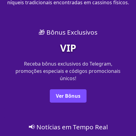
níqueis tradicionais encontradas em cassinos físicos.
🎁 Bônus Exclusivos
VIP
Receba bônus exclusivos do Telegram,
promoções especiais e códigos promocionais
únicos!
Ver Bônus
📢 Notícias em Tempo Real