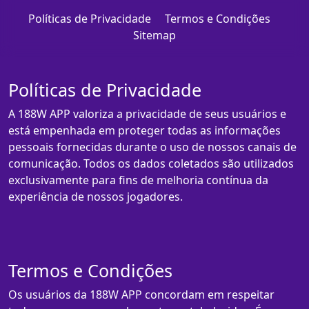
Políticas de Privacidade
Termos e Condições
Sitemap
Políticas de Privacidade
A 188W APP valoriza a privacidade de seus usuários e
está empenhada em proteger todas as informações
pessoais fornecidas durante o uso de nossos canais de
comunicação. Todos os dados coletados são utilizados
exclusivamente para fins de melhoria contínua da
experiência de nossos jogadores.
Termos e Condições
Os usuários da 188W APP concordam em respeitar