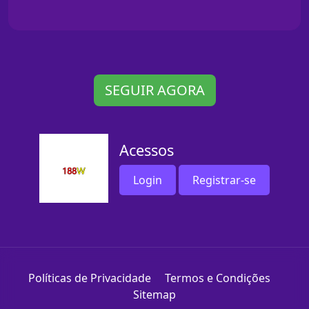
SEGUIR AGORA
Acessos
Login
Registrar-se
Políticas de Privacidade
Termos e Condições
Sitemap