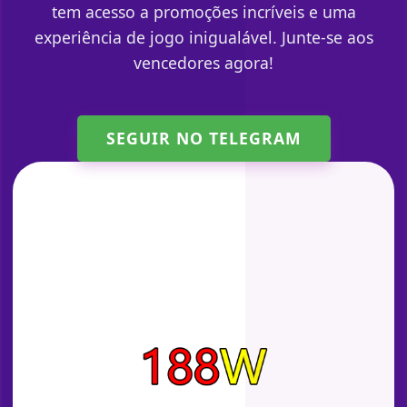
tem acesso a promoções incríveis e uma
experiência de jogo inigualável. Junte-se aos
vencedores agora!
SEGUIR NO TELEGRAM