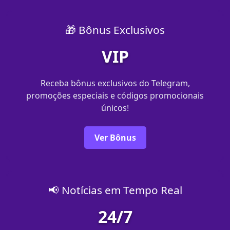
🎁 Bônus Exclusivos
VIP
Receba bônus exclusivos do Telegram,
promoções especiais e códigos promocionais
únicos!
Ver Bônus
📢 Notícias em Tempo Real
24/7