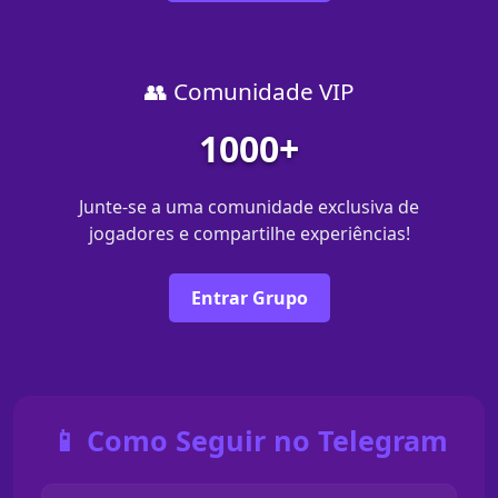
👥 Comunidade VIP
1000+
Junte-se a uma comunidade exclusiva de
jogadores e compartilhe experiências!
Entrar Grupo
📱 Como Seguir no Telegram