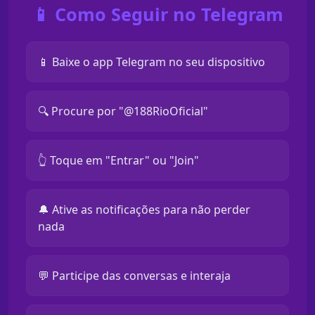
📱 Como Seguir no Telegram
📱 Baixe o app Telegram no seu dispositivo
🔍 Procure por "@188RioOficial"
👆 Toque em "Entrar" ou "Join"
🔔 Ative as notificações para não perder
nada
💬 Participe das conversas e interaja