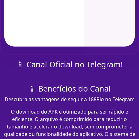
📱 Canal Oficial no Telegram!
📱 Benefícios do Canal
Descubra as vantagens de seguir a 188Rio no Telegram
O download do APK é otimizado para ser rápido e
eficiente. O arquivo é comprimido para reduzir o
tamanho e acelerar o download, sem comprometer a
qualidade ou funcionalidade do aplicativo. O sistema de