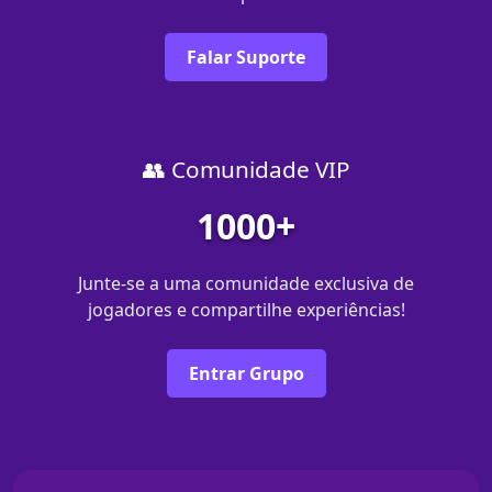
Falar Suporte
👥 Comunidade VIP
1000+
Junte-se a uma comunidade exclusiva de
jogadores e compartilhe experiências!
Entrar Grupo